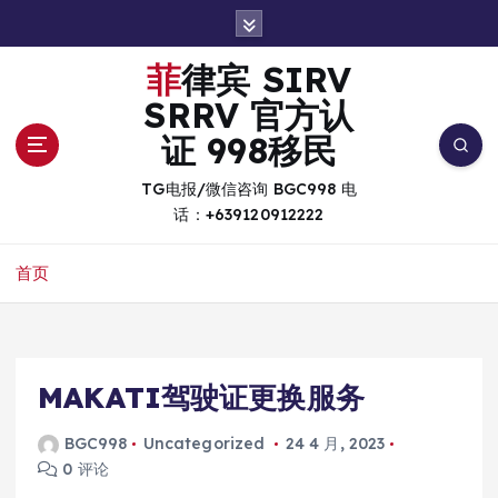
跳
转
到
菲律宾 SIRV
内
SRRV 官方认
容
证 998移民
TG电报/微信咨询 BGC998 电
话：+639120912222
首页
MAKATI驾驶证更换服务
BGC998
Uncategorized
24 4 月, 2023
0 评论