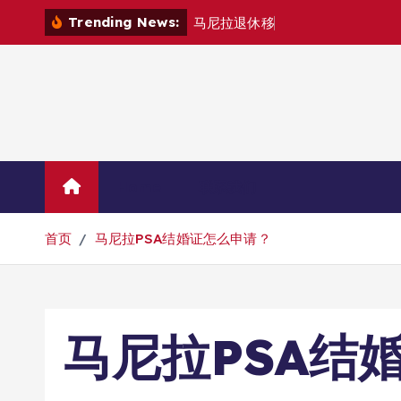
跳
Trending News:
马
尼
拉
退
休
移
民
退
款
退
哪
转
到
内
容
Home
联系我们
首页
马尼拉PSA结婚证怎么申请？
马尼拉PSA结