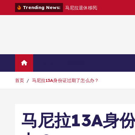
跳
Trending News:
马
尼
拉
退
休
移
民
退
款
退
哪
里
？
转
到
内
容
Home
联系我们
首页
马尼拉13A身份证过期了怎么办？
马尼拉13A身