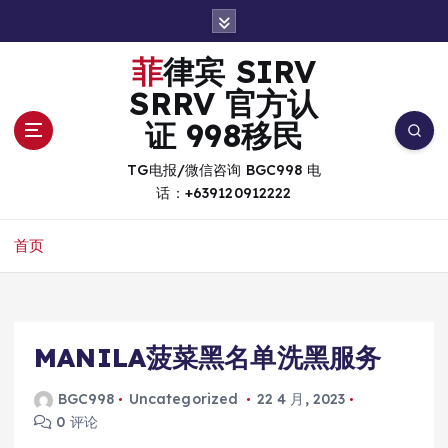
跳
转
到
菲律宾 SIRV
内
SRRV 官方认
容
证 998移民
TG电报/微信咨询 BGC998 电
话：+639120912222
首页
MANILA菠菜黑名单洗黑服务
BGC998
Uncategorized
22 4 月, 2023
0 评论