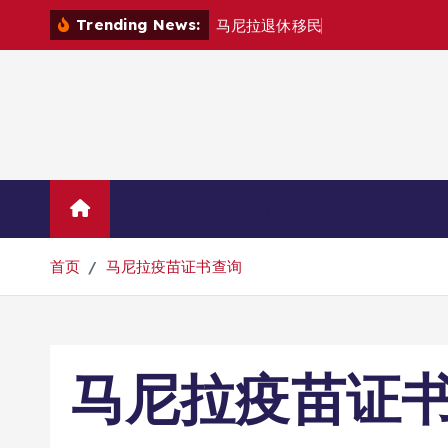
跳
Trending News:
马
尼
拉
退
休
移
民
退
款
退
哪
里
？
转
到
内
容
Home
联系我们
首页
马尼拉疫苗证书查询
马尼拉疫苗证