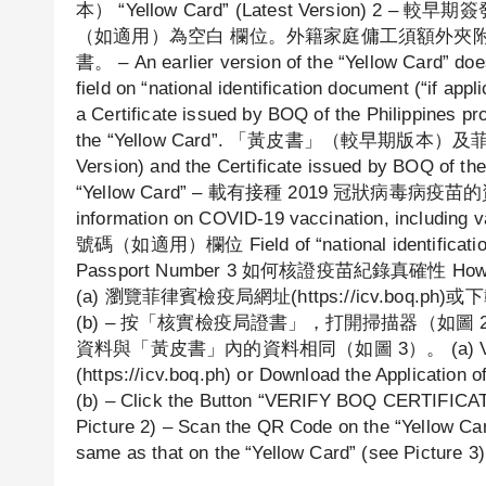
本） “Yellow Card” (Latest Version
（如適用）為空白 欄位。外籍家庭傭工須額外夾
書。 – An earlier version of the “Yellow Card” doe
field on “national identification document (“if app
a Certificate issued by BOQ of the Philippines pr
the “Yellow Card”. 「黃皮書」（較早期版本）及菲律
Version) and the Certificate issued by BOQ of
“Yellow Card” – 載有接種 2019 冠狀病毒病
information on COVID-19 vaccination, includi
號碼（如適用）欄位 Field of “national identificatio
Passport Number 3 如何核證疫苗紀錄真確性 How to verif
(a) 瀏覽菲律賓檢疫局網址(https://icv.boq
(b) – 按「核實檢疫局證書」，打開掃描器（如圖 
資料與「黃皮書」內的資料相同（如圖 3）。 (a) Visit the W
(https://icv.boq.ph) or Download the Application 
(b) – Click the Button “VERIFY BOQ CERTIFICAT
Picture 2) – Scan the QR Code on the “Yellow Card
same as that on the “Yellow Card” (see Picture 3