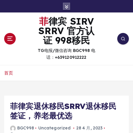
跳
转
到
菲律宾 SIRV
内
SRRV 官方认
容
证 998移民
TG电报/微信咨询 BGC998 电
话：+639120912222
首页
菲律宾退休移民SRRV退休移民
签证，养老最优选
BGC998
Uncategorized
28 4 月, 2023