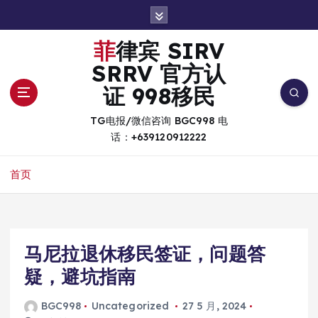
跳
转
到
菲律宾 SIRV
内
SRRV 官方认
容
证 998移民
TG电报/微信咨询 BGC998 电
话：+639120912222
首页
马尼拉退休移民签证，问题答
疑，避坑指南
BGC998
Uncategorized
27 5 月, 2024