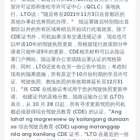
室许可证部和奎松市许可证中心（QCLC）落地执
行。LTO说：“随后将在2021年11月3日在首都区的
其他办事处也将照此办理。” 陆运署随后特别指出首
都区以外的所有区域将稍后开始试行此项政策。除了
CDE证书外，司机如果没有交通违规记录，现在也可
以申请10年的驾驶执照更新，而根据现行政策部分申
请者只能申请5年的更新。CDE相关材料可以从陆运
署门户网站、陆运署办公室或陆运署认证的驾校获
得。同时，LTO还发布在另一份公告中指出：考虑到
现有的隔离措施，所有原定于10月份到期的学员许可
证、驾驶执照、教练执照的有效期将延长至12月31
日。”将 CDE 在线验证考试用于您的驾驶执照更新申
请。 创建证书的及格分数。陆路运输办公室 (LTO)
表示，从 10 月 28 日起，所有寻求更新驾照的司机
都必须获得综合驾驶员教育 (CDE) 的认证。“Ang
lahat ng magrerenew ay kailangang dumaan
sa 综合驾驶员教育 (CDE) upang matanggap
nila ang kanilang CDE 证书，”LTO 在最近的一份