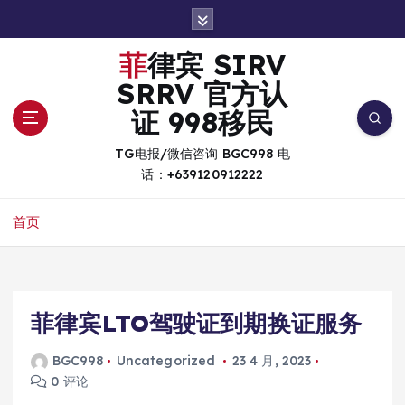
跳
转
到
菲律宾 SIRV
内
SRRV 官方认
容
证 998移民
TG电报/微信咨询 BGC998 电
话：+639120912222
首页
菲律宾LTO驾驶证到期换证服务
BGC998
Uncategorized
23 4 月, 2023
0 评论