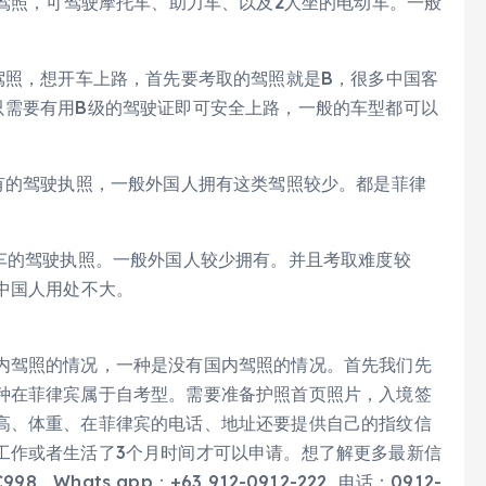
驾照，可驾驶摩托车、助力车、以及2人坐的电动车。一般
驾照，想开车上路，首先要考取的驾照就是B，很多中国客
只需要有用B级的驾驶证即可安全上路，一般的车型都可以
有的驾驶执照，一般外国人拥有这类驾照较少。都是菲律
巴车的驾驶执照。一般外国人较少拥有。并且考取难度较
中国人用处不大。
内驾照的情况，一种是没有国内驾照的情况。首先我们先
种在菲律宾属于自考型。需要准备护照首页照片，入境签
高、体重、在菲律宾的电话、地址还要提供自己的指纹信
工作或者生活了3个月时间才可以申请。想了解更多最新信
Whats app：+63 912-0912-222 电话：0912-