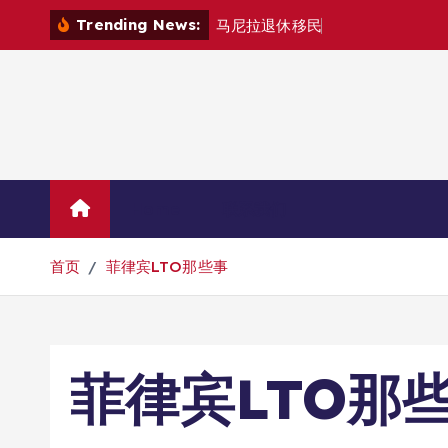
跳
Trending News:
马
尼
拉
退
休
移
民
退
款
退
哪
里
？
转
到
内
容
Home
联系我们
首页
菲律宾LTO那些事
菲律宾LTO那