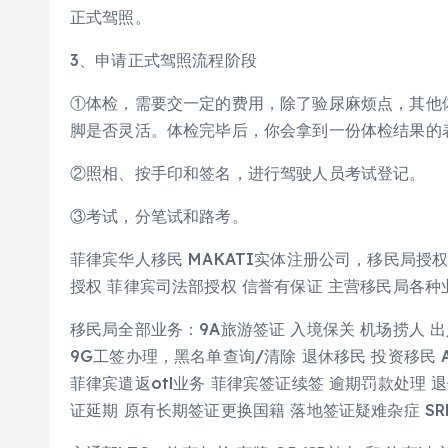
正式驾照。
3、申请正式驾照流程阶段
①体检，需要交一定的费用，除了验尿麻烦点，其他
脚是否灵活。体检完毕后，你会拿到一份体检结果的
②照相、按手印和签名，进行驾驶人员考试登记。
③考试，分笔试和路考。
菲律宾华人移民 MAKATI实体注册公司，移民局授
授权 菲律宾司法部授权 信誉有保证 主营移民局各种
移民局全部业务：9A旅游签证 入境保关 机场捞人 出入
9G工签办理，黑名单查询/清除 退休移民 投资移民 ASRV
菲律宾遣返otl业务 菲律宾签证续签 逾期罚款处理 退
证延期 原有长期签证更换国籍 落地签证疑难杂症 SRRV