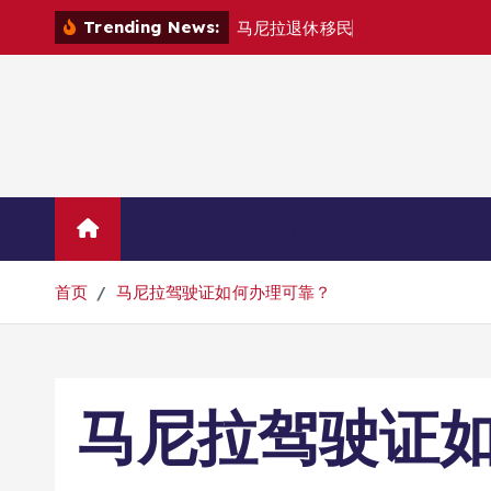
跳
Trending News:
马
尼
拉
退
休
移
民
退
款
退
哪
里
？
转
到
内
容
Home
联系我们
首页
马尼拉驾驶证如何办理可靠？
马尼拉驾驶证