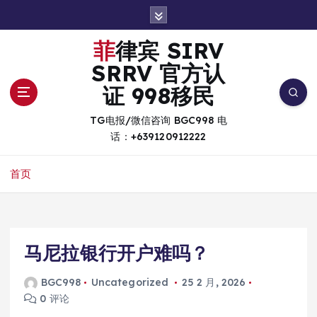
跳
转
到
菲律宾 SIRV
内
SRRV 官方认
容
证 998移民
TG电报/微信咨询 BGC998 电
话：+639120912222
首页
马尼拉银行开户难吗？
BGC998
Uncategorized
25 2 月, 2026
0 评论