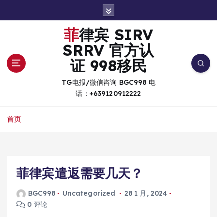
跳
转
到
菲律宾 SIRV
内
SRRV 官方认
容
证 998移民
TG电报/微信咨询 BGC998 电
话：+639120912222
首页
菲律宾遣返需要几天？
BGC998
Uncategorized
28 1 月, 2024
0 评论