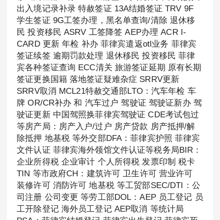
出入境记录补录 特赦签证 13A结婚签证 TRV 9F
学生签证 9G工签办理，黑名单查询/清除 退休移
民 投资移民 ASRV 工签降签 AEP办理 ACR I-
CARD 更新 年检 补办 菲律宾遣返otl业务 菲律宾
签证续签 逾期罚款处理 退休移民 投资移民 菲律
宾各种签证查询 ECC清关 旅游签证延期 原有长期
签证更换国籍 落地签证疑难杂症 SRRV更新
SRRV取消 MCL21特赦交通部LTO：汽车年检 车
牌 OR/CR补办 和 汽车过户 驾驶证 驾驶证新办 驾
驶证更新 中国驾照换菲律宾驾驶证 CDE考试包过
等房产局：房产入户/过户 房产贷款 房产抵押/解
除抵押 地基税 等外交部DFA：菲律宾护照 菲律宾
文件认证 菲律宾海外领馆文件认证等税务局BIR：
企业所得税 企业审计 个人所得税 发票印制 税卡
TIN 等市政府CH：建筑许可 卫生许可 营业许可
装修许可 消防许可 地基税 等工贸部SEC/DTI：公
司注册 公司变更 等劳工部DOL：AEP 员工登记 员
工开除登记 海外员工登记 AEP取消 等统计局