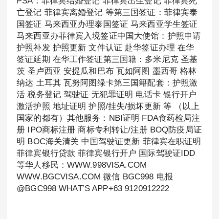
PSA：菲律宾结婚登记 菲律宾出生登记 菲律宾死
亡登记 菲律宾离婚登记 等第三国签证：菲律宾泰
国签证 马来西亚办理泰国签证 马来西亚学生签证
马来西亚办菲律宾入境签证中国大使馆：护照申请
护照补发 护照更新 文件认证 赴华签证办理 在华
签证延期 在华工作签证第三国籍：多米尼克 圣基
茨 圣卢西亚 安提瓜和巴布 瓦如阿图 墨西哥 格林
纳达 土耳其 瓦努阿图绿卡第三国籍配套：护照激
活 税务登记 驾驶证 无犯罪证明 电话卡 银行开户
激活护照 地址证明 护照/挂失/损坏更新 等 （以上
国家的都有）其他服务：NBI证明 FDA食药检局注
册 IPO商标注册 商标专利转让/注册 BOQ防疫局证
明 BOC海关清关 中国驾驶证更新 菲律宾在职证明
菲律宾银行贷款 菲律宾银行开户 国际驾驶证IDD
等华人移民：WWW.998VISA.COM
WWW.BGCVISA.COM 微信 BGC998 电报
@BGC998 WHAT’S APP+63 9120912222