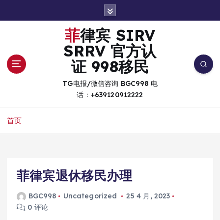
跳
转
到
菲律宾 SIRV
内
SRRV 官方认
容
证 998移民
TG电报/微信咨询 BGC998 电
话：+639120912222
首页
菲律宾退休移民办理
BGC998
Uncategorized
25 4 月, 2023
0 评论