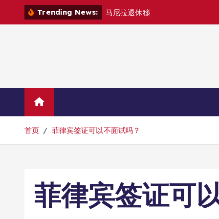
跳
Trending News:
马
尼
拉
退
休
移
民
退
款
退
转
到
内
容
Home
联系我们
首页
菲律宾签证可以不面试吗？
菲律宾签证可