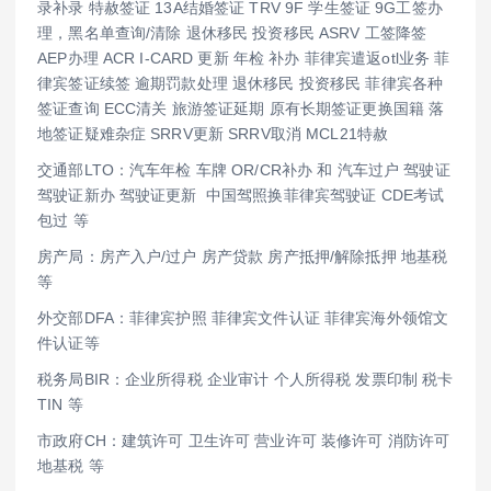
录补录 特赦签证 13A结婚签证 TRV 9F 学生签证 9G工签办
理，黑名单查询/清除 退休移民 投资移民 ASRV 工签降签
AEP办理 ACR I-CARD 更新 年检 补办 菲律宾遣返otl业务 菲
律宾签证续签 逾期罚款处理 退休移民 投资移民 菲律宾各种
签证查询 ECC清关 旅游签证延期 原有长期签证更换国籍 落
地签证疑难杂症 SRRV更新 SRRV取消 MCL21特赦
交通部LTO：汽车年检 车牌 OR/CR补办 和 汽车过户 驾驶证
驾驶证新办 驾驶证更新 中国驾照换菲律宾驾驶证 CDE考试
包过 等
房产局：房产入户/过户 房产贷款 房产抵押/解除抵押 地基税
等
外交部DFA：菲律宾护照 菲律宾文件认证 菲律宾海外领馆文
件认证等
税务局BIR：企业所得税 企业审计 个人所得税 发票印制 税卡
TIN 等
市政府CH：建筑许可 卫生许可 营业许可 装修许可 消防许可
地基税 等