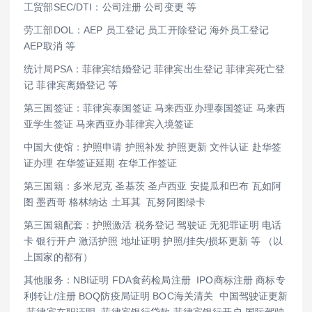
工贸部SEC/DTI：公司注册 公司变更 等
劳工部DOL：AEP 员工登记 员工开除登记 海外员工登记
AEP取消 等
统计局PSA：菲律宾结婚登记 菲律宾出生登记 菲律宾死亡登
记 菲律宾离婚登记 等
第三国签证：菲律宾泰国签证 马来西亚办理泰国签证 马来西
亚学生签证 马来西亚办菲律宾入境签证
中国大使馆：护照申请 护照补发 护照更新 文件认证 赴华签
证办理 在华签证延期 在华工作签证
第三国籍：多米尼克 圣基茨 圣卢西亚 安提瓜和巴布 瓦如阿
图 墨西哥 格林纳达 土耳其 瓦努阿图绿卡
第三国籍配套：护照激活 税务登记 驾驶证 无犯罪证明 电话
卡 银行开户 激活护照 地址证明 护照/挂失/损坏更新 等 （以
上国家的都有）
其他服务：NBI证明 FDA食药检局注册 IPO商标注册 商标专
利转让/注册 BOQ防疫局证明 BOC海关清关 中国驾驶证更新
菲律宾在职证明 菲律宾银行贷款 菲律宾银行开户 国际驾驶