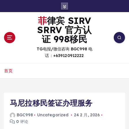
跳
转
到
菲律宾 SIRV
内
SRRV 官方认
容
证 998移民
TG电报/微信咨询 BGC998 电
话：+639120912222
首页
马尼拉移民签证办理服务
BGC998
Uncategorized
24 2 月, 2026
0 评论