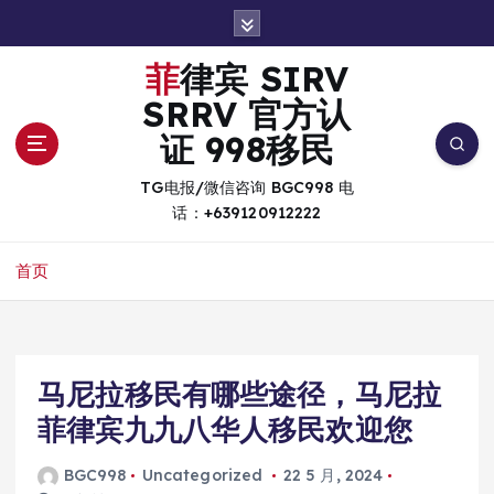
跳
转
到
菲律宾 SIRV
内
SRRV 官方认
容
证 998移民
TG电报/微信咨询 BGC998 电
话：+639120912222
首页
马尼拉移民有哪些途径，马尼拉
菲律宾九九八华人移民欢迎您
BGC998
Uncategorized
22 5 月, 2024