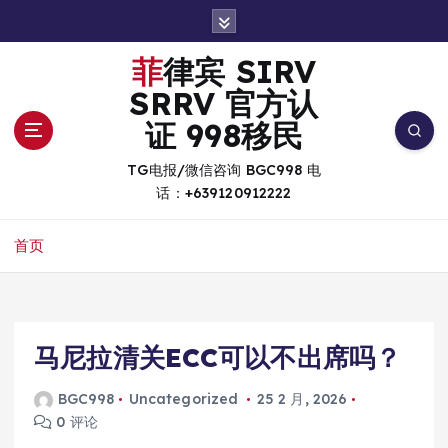
跳
转
到
菲律宾 SIRV
内
SRRV 官方认
容
证 998移民
TG电报/微信咨询 BGC998 电
话：+639120912222
首页
马尼拉清关ECC可以不出席吗？
BGC998
Uncategorized
25 2 月, 2026
0 评论