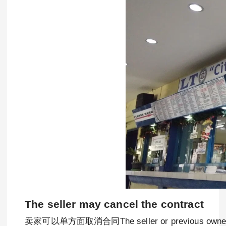
The seller may cancel the contract
卖家可以单方面取消合同The seller or previous owner of the se