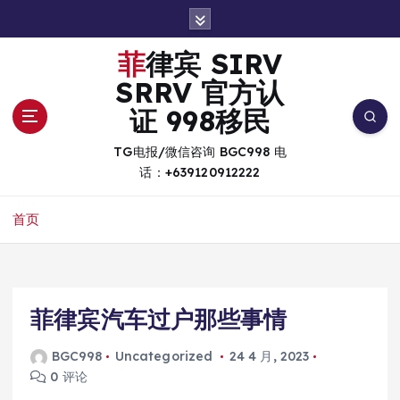
跳
转
到
菲律宾 SIRV
内
SRRV 官方认
容
证 998移民
TG电报/微信咨询 BGC998 电
话：+639120912222
首页
菲律宾汽车过户那些事情
BGC998
Uncategorized
24 4 月, 2023
0 评论