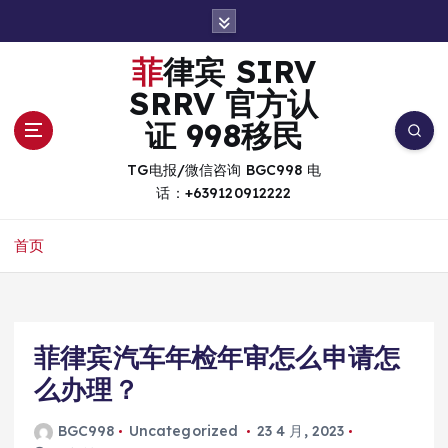
跳
转
到
菲律宾 SIRV
内
SRRV 官方认
容
证 998移民
TG电报/微信咨询 BGC998 电
话：+639120912222
首页
菲律宾汽车年检年审怎么申请怎
么办理？
BGC998
Uncategorized
23 4 月, 2023