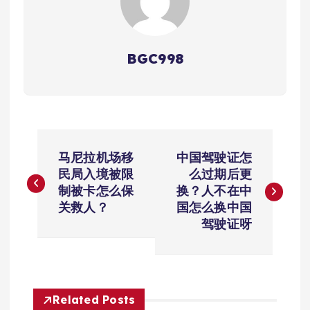
BGC998
文
马尼拉机场移
中国驾驶证怎
章
民局入境被限
么过期后更
制被卡怎么保
换？人不在中
导
关救人？
国怎么换中国
驾驶证呀
航
Related Posts