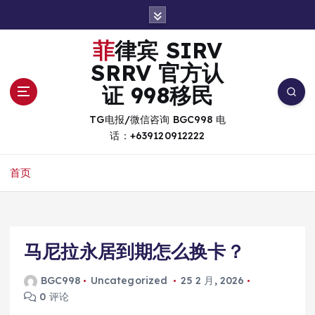
跳
转
到
菲律宾 SIRV
内
SRRV 官方认
容
证 998移民
TG电报/微信咨询 BGC998 电
话：+639120912222
首页
马尼拉永居到期怎么换卡？
BGC998
Uncategorized
25 2 月, 2026
0 评论