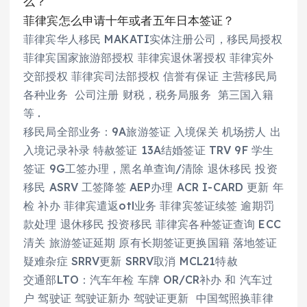
么？
菲律宾怎么申请十年或者五年日本签证？
菲律宾华人移民 MAKATI实体注册公司，移民局授权
菲律宾国家旅游部授权 菲律宾退休署授权 菲律宾外
交部授权 菲律宾司法部授权 信誉有保证 主营移民局
各种业务 公司注册 财税，税务局服务 第三国入籍
等 .
移民局全部业务：9A旅游签证 入境保关 机场捞人 出
入境记录补录 特赦签证 13A结婚签证 TRV 9F 学生
签证 9G工签办理，黑名单查询/清除 退休移民 投资
移民 ASRV 工签降签 AEP办理 ACR I-CARD 更新 年
检 补办 菲律宾遣返otl业务 菲律宾签证续签 逾期罚
款处理 退休移民 投资移民 菲律宾各种签证查询 ECC
清关 旅游签证延期 原有长期签证更换国籍 落地签证
疑难杂症 SRRV更新 SRRV取消 MCL21特赦
交通部LTO：汽车年检 车牌 OR/CR补办 和 汽车过
户 驾驶证 驾驶证新办 驾驶证更新 中国驾照换菲律