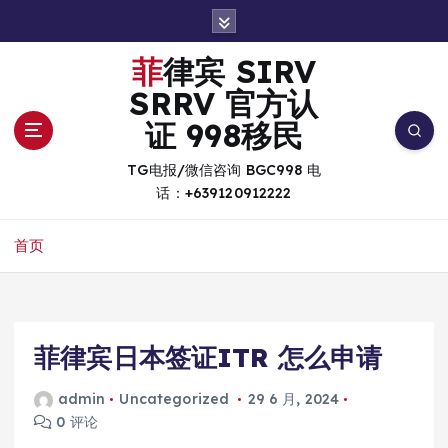
跳
转
到
菲律宾 SIRV
内
SRRV 官方认
容
证 998移民
TG电报/微信咨询 BGC998 电
话：+639120912222
首页
菲律宾日本签证ITR 怎么申请
admin
Uncategorized
29 6 月, 2024
0 评论