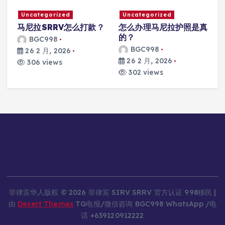
Uncategorized
Uncategorized
真
马尼拉护照出生办理的是
马尼拉退休移民怎么取消
真的吗？
身份
BGC998
BGC998
26 2 月, 2026
26 2 月, 2026
295 views
282 views
菲律宾华人版权 © 2026 菲律宾 SIRV SRRV 官方认证 998移民 |
由
Desert Themes
TG电报/微信咨询 BGC998 WhatsApp /电
话 +639120912222