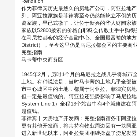
Rendition
作为菲律宾历史最悠久的房地产公司，阿亚拉地产
列。阿亚拉家族是菲律宾至今仍然能屹立不倒的历
裔家族，早已式微了，让位于新兴的华人财阀家族
家族以52800披索的价格自耶稣会传教士手中购得
在马尼拉都会的经济金融中心、全国最富裕的地方——马卡蒂
District），至今这里仍是马尼拉都会区的主
完整指南
马卡蒂中央商务区
1945年2月，历时1个月的马尼拉之战几乎将城
土地。有种说法是，当时马卡蒂的土地几乎全部被
市中心城区中的土地，都属于阿亚拉。菲律宾房地
但一定是最值钱的。阿亚拉还强势影响了马尼拉地铁的站点规划，
System Line 1）全程13个站台中有4个
越值钱。
菲律宾十大房地产开发商：完整指南宿务市阿亚拉
更有其他开发商，将其持有物业周边因有一块阿亚
进入新世纪以来，阿亚拉集团相继操盘了滂尼发秀城（Boni