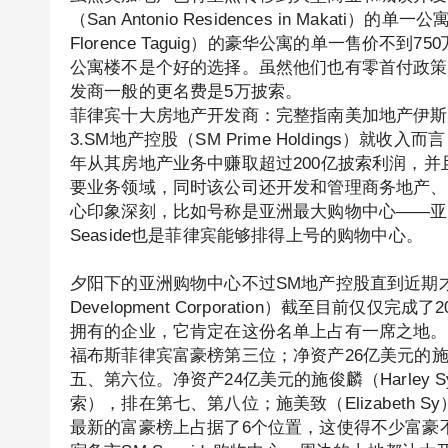
（San Antonio Residences in Maka
Florence Taguig）的豪华公寓的单一售价
公寓楼不是个好的选择。虽然他们也有零首付政策
发商一般的更名费是5万披索。
菲律宾十大房地产开发商：完整指南美加地产伊斯
3.SM地产控股（SM Prime Holdings）
年从其房地产业务中赚取超过200亿披索利润，
要业务领域，同时该公司还开发和管理商务地产、
心印象深刻，比如号称是亚洲最大购物中心——亚洲购物中心
Seaside也是菲律宾能够排得上号的购物中心。
夕阳下的亚洲购物中心不过SM地产控股直到近期
Development Corporation）截至目前
拥有的企业，它肯定在这份名单上占有一席之地。净资产
福布斯菲律宾富豪榜第三位；净资产26亿美元的施汉生（
五、第六位。净资产24亿美元的施俊麟（Harley Sy）和
索），排在第七、第八位；施美致（Elizabeth
最新的富豪榜上占据了6个位置，这使得不少富豪