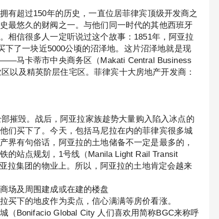
拥有超过150年的历史，一直位居菲律宾顶级开发商之
史最悠久的财阀之一。与他们同一时代的其他西班牙
。相信很多人一定听说过这个故事：1851年，阿亚拉
买下了一块近5000公顷的沼泽地。这片沼泽地就是现
市中央商务区（Makati Central Business
要商业区以及精英阶层住宅区。菲律宾十大房地产开发商：
市全部摧毁。战后，阿亚拉家族趁势大量购入陷入冰点的
他们买下了。今天，包括马尼拉在内的菲律宾很多城
产界有句俗话，阿亚拉的土地储备不一定是最多的，
1号线（Manila Light Rail Transit
就修建在阿亚拉集团的物业上。所以，阿亚拉的土地肯定会越来
商场及周围建成或在建的楼盘
拉买下的地皮作为卖点，信心满满等房价看涨。
facio Global City 人们喜欢用简称BGC来称呼