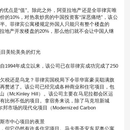
的优点是“值”。除此之外，阿亚拉地产还是全菲律宾唯
的10%，对热衷炒房的中国投资客“深恶痛绝”，该公
半。菲律宾公寓楼规定外国人只能只有整个楼盘的
拉地产开发楼盘的20%，那么他们就不会让中国人继
i）项目美轮美奂的灯光
1994年成立以来，该公司已在菲律宾成功完成了250
欠税还是乌龙？菲律宾国税局下令菲华富豪吴聪满旗
再赘述了。该公司已经完成各种商业和住宅项目，包
利山（McKinley Hill）。该公司主要在马尼拉都会区运
有比例不低的项目。拿宿务来说，除了马克坦新城
邦市场的现代化项目（Modernized Carbon
斯市中心项目的夜景
，但它仍然有许多住宅项目。马卡蒂圣安东尼奥公寓