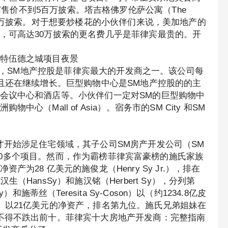
ti）的单一公寓售价不到5百万披索。塔吉格佛罗伦萨公寓（The
不到750万披索。对于想要炒楼花的小伙伴们来说，美加地产的
，可高达30万披索的更名费几乎是菲律宾最贵的。开
特伍德之城项目夜景
就收入而言，SM地产控股是菲律宾最大的开发商之一。该公司每
并且还在继续增长。巨型购物中心是SM地产控股的的主
会议中心和酒店等。小伙伴们一定对SM的巨型购物中
（Mall of Asia）。宿务市的SM City 和SM
才开始涉足住宅领域，其子公司SM房产开发公司（SM
仅仅完成了20多个项目。然而，作为霸榜菲律宾富豪榜的施氏家族
为28 亿美元的施俊龙（Henry Sy Jr.），排在
HansSy）和施汉铭（Herbert Sy），分列第
施蒂丝（Teresita Sy-Coson）以（约1234.8亿皮
 Sy）以21亿美元的净资产，排名第九位。施氏兄弟姐妹在
不得不跌出前十。菲律宾十大房地产开发商：完整指南