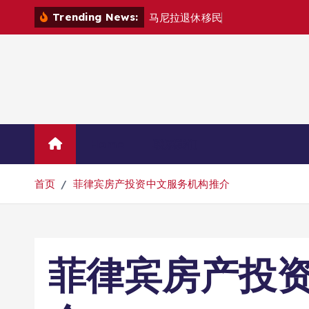
跳
Trending News:
马
尼
拉
退
休
移
民
退
款
退
哪
里
？
转
到
内
容
Home
联系我们
首页
菲律宾房产投资中文服务机构推介
菲律宾房产投