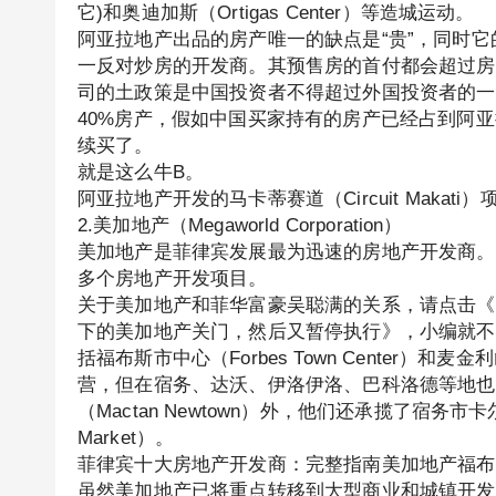
它)和奥迪加斯（Ortigas Center）等造城运动。
阿亚拉地产出品的房产唯一的缺点是“贵”，同时它
一反对炒房的开发商。其预售房的首付都会超过房价
司的土政策是中国投资者不得超过外国投资者的一
40%房产，假如中国买家持有的房产已经占到阿亚
续买了。
就是这么牛B。
阿亚拉地产开发的马卡蒂赛道（Circuit Makat
2.美加地产（Megaworld Corporation）
美加地产是菲律宾发展最为迅速的房地产开发商。自
多个房地产开发项目。
关于美加地产和菲华富豪吴聪满的关系，请点击《
下的美加地产关门，然后又暂停执行》，小编就不
括福布斯市中心（Forbes Town Center）和麦金
营，但在宿务、达沃、伊洛伊洛、巴科洛德等地也
（Mactan Newtown）外，他们还承揽了宿务市卡尔
Market）。
菲律宾十大房地产开发商：完整指南美加地产福布
虽然美加地产已将重点转移到大型商业和城镇开发