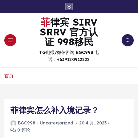
跳
转
到
菲律宾 SIRV
内
SRRV 官方认
容
证 998移民
TG电报/微信咨询 BGC998 电
话：+639120912222
首页
菲律宾怎么补入境记录？
BGC998
Uncategorized
20 4 月, 2023
0 评论