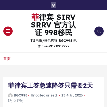
跳
转
到
菲律宾 SIRV
内
SRRV 官方认
容
证 998移民
TG电报/微信咨询 BGC998 电
话：+639120912222
首页
菲律宾工签急速降签只需要2天
BGC998
Uncategorized
25 4 月, 2023
0 评论