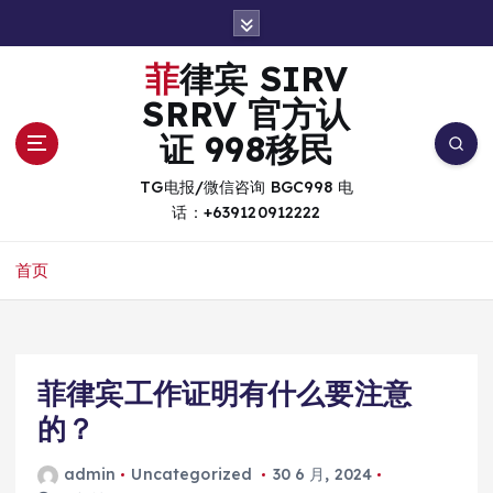
跳
转
到
菲律宾 SIRV
内
SRRV 官方认
容
证 998移民
TG电报/微信咨询 BGC998 电
话：+639120912222
首页
菲律宾工作证明有什么要注意
的？
admin
Uncategorized
30 6 月, 2024