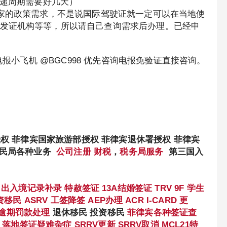
快递周期需要好几天）
国家的政策需求，不是说国际驾驶证就一定可以在当地使
发证机构等等，所以请自己查询需求后办理。已经申
电报小飞机 @BGC998 优先咨询电报免验证直接咨询。
授权 菲律宾国家旅游部授权 菲律宾退休署授权 菲律宾
移民局各种业务
公司注册
财税
，
税务局服务
第三国入
出入境记录补录
特赦签证
13A结婚签证
TRV
9F 学生
资移民
ASRV
工签降签
AEP办理
ACR I-CARD 更
逾期罚款处理
退休移民 投资移民
菲律宾各种签证查
落地签证疑难杂症
SRRV更新
SRRV取消
MCL21特