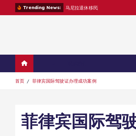
跳
Trending News:
马
尼
拉
退
休
移
民
退
款
退
哪
里
？
转
到
内
容
Home
联系我们
首页
菲律宾国际驾驶证办理成功案例
菲律宾国际驾