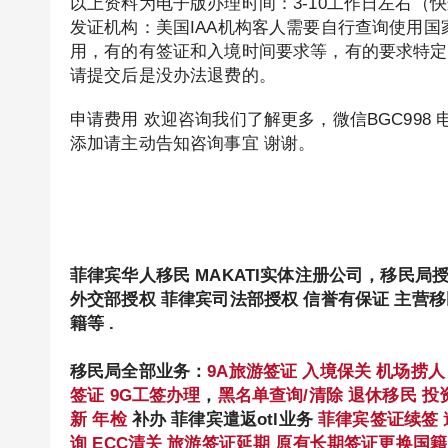
以上资料为电子版办理时间：3-10工作日左右（
发证机构：美国IAA机构客人需要自行查询使用
用，有的有签证和入境时间要求等，有的要求特定
请提交后是没办法退费的。
申请费用 欢迎咨询我们了解更多，微信BGC998 
添加请主动告知咨询事宜 谢谢。
菲律宾华人移民 MAKATI实体注册公司，移民局
外交部授权 菲律宾司法部授权 信誉有保证 主营
籍等 .
移民局全部业务：
9A旅游签证
入境保关
机场捞人
签证
9G工签办理
，
黑名单查询/清除
退休移民
投
新
年检
补办 菲律宾遣返otl业务
菲律宾签证续签
询
ECC清关
旅游签证延期
原有长期签证更换国籍