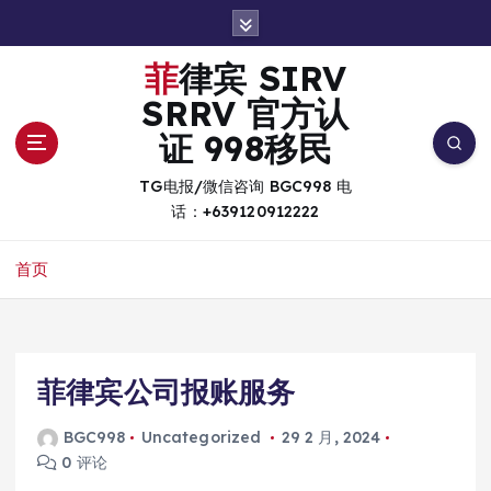
跳
转
到
菲律宾 SIRV
内
SRRV 官方认
容
证 998移民
TG电报/微信咨询 BGC998 电
话：+639120912222
首页
菲律宾公司报账服务
BGC998
Uncategorized
29 2 月, 2024
0 评论