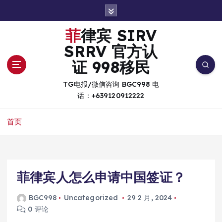
跳
转
到
菲律宾 SIRV
内
SRRV 官方认
容
证 998移民
TG电报/微信咨询 BGC998 电
话：+639120912222
首页
菲律宾人怎么申请中国签证？
BGC998
Uncategorized
29 2 月, 2024
0 评论