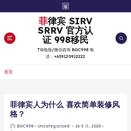
跳
转
到
菲律宾 SIRV
内
SRRV 官方认
容
证 998移民
TG电报/微信咨询 BGC998 电
话：+639120912222
首页
菲律宾人为什么 喜欢简单装修风
格？
BGC998
Uncategorized
16 5 月, 2023