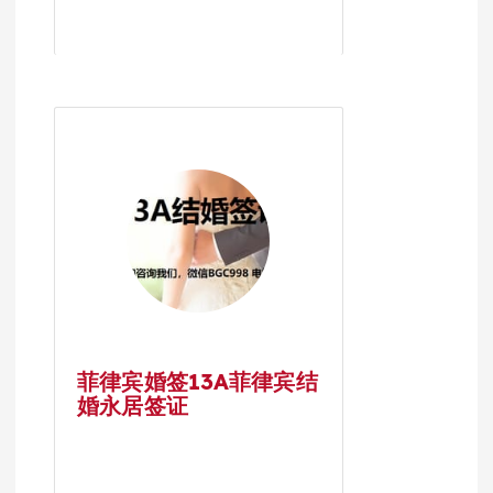
菲律宾婚签13A菲律宾结
婚永居签证