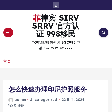
跳
转
到
菲律宾 SIRV
内
SRRV 官方认
容
证 998移民
TG电报/微信咨询 BGC998 电
话：+639120912222
首页
怎么快速办理印尼护照服务
admin
Uncategorized
22 5 月, 2024
0 评论