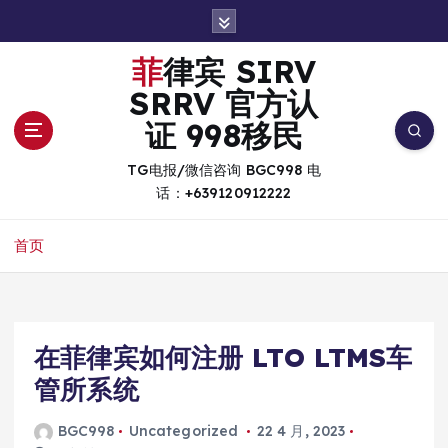
跳
转
到
菲律宾 SIRV
内
SRRV 官方认
容
证 998移民
TG电报/微信咨询 BGC998 电
话：+639120912222
首页
在菲律宾如何注册 LTO LTMS车
管所系统
BGC998
Uncategorized
22 4 月, 2023