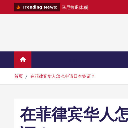
跳
Trending News:
马
尼
拉
退
休
移
民
退
款
退
哪
转
到
内
容
Home
联系我们
首页
在菲律宾华人怎么申请日本签证？
在菲律宾华人