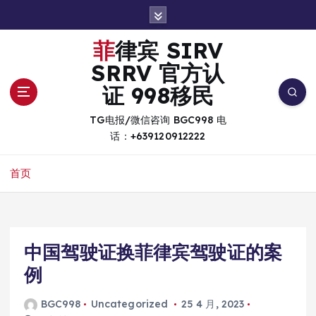
跳
转
到
菲律宾 SIRV
内
SRRV 官方认
容
证 998移民
TG电报/微信咨询 BGC998 电
话：+639120912222
首页
中国驾驶证换菲律宾驾驶证的案
例
BGC998
Uncategorized
25 4 月, 2023