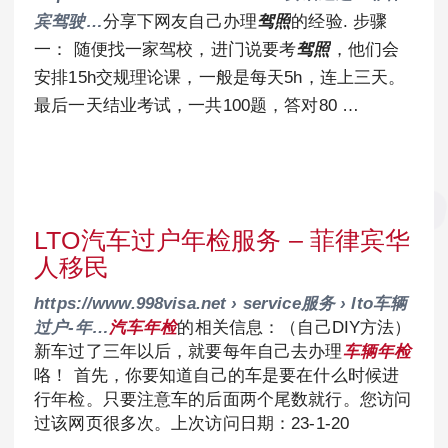
宾驾驶…
分享下网友自己办理
驾照
的经验. 步骤
一： 随便找一家驾校，进门说要考
驾照
，他们会
安排15h交规理论课，一般是每天5h，连上三天。
最后一天结业考试，一共100题，答对80 …
LTO汽车过户年检服务 – 菲律宾华
人移民
https://www.998visa.net › service服务 › lto车辆
过户-年…
汽车年检
的相关信息：（自己DIY方法）
新车过了三年以后，就要每年自己去办理
车辆年检
咯！ 首先，你要知道自己的车是要在什么时候进
行年检。只要注意车的后面两个尾数就行。您访问
过该网页很多次。上次访问日期：23-1-20