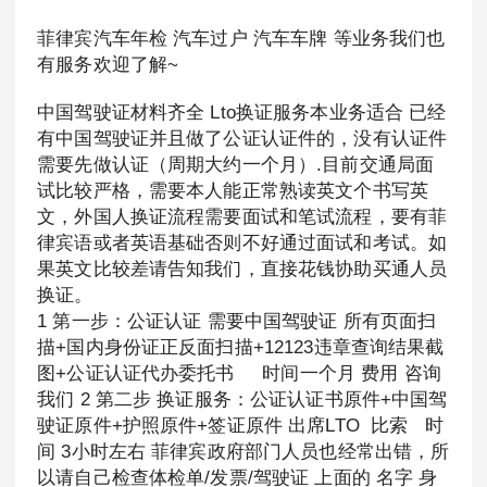
菲律宾汽车年检 汽车过户 汽车车牌 等业务我们也
有服务欢迎了解~
中国驾驶证材料齐全 Lto换证服务本业务适合 已经
有中国驾驶证并且做了公证认证件的，没有认证件
需要先做认证（周期大约一个月）.目前交通局面
试比较严格，需要本人能正常熟读英文个书写英
文，外国人换证流程需要面试和笔试流程，要有菲
律宾语或者英语基础否则不好通过面试和考试。如
果英文比较差请告知我们，直接花钱协助买通人员
换证。
1 第一步：公证认证 需要中国驾驶证 所有页面扫
描+国内身份证正反面扫描+12123违章查询结果截
图+公证认证代办委托书 时间一个月 费用 咨询
我们 2 第二步 换证服务：公证认证书原件+中国驾
驶证原件+护照原件+签证原件 出席LTO 比索 时
间 3小时左右 菲律宾政府部门人员也经常出错，所
以请自己检查体检单/发票/驾驶证 上面的 名字 身