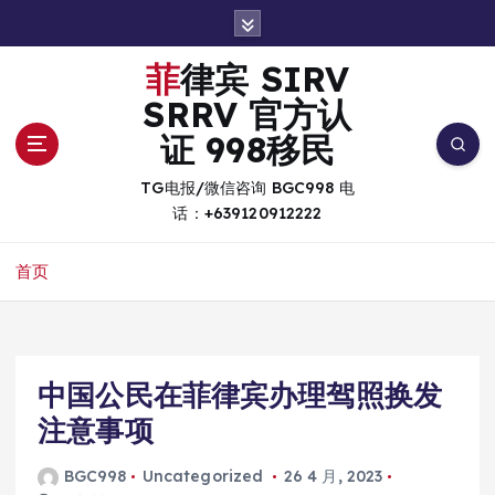
跳
转
到
菲律宾 SIRV
内
SRRV 官方认
容
证 998移民
TG电报/微信咨询 BGC998 电
话：+639120912222
首页
中国公民在菲律宾办理驾照换发
注意事项
BGC998
Uncategorized
26 4 月, 2023