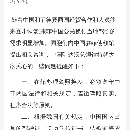
0 评论
随着中国和
菲律宾
两国经贸合作和人员
往
来逐步恢复
,
来菲中国公民换领当地驾照的
需求明显增加。同胞们向中国驻菲使领馆
提出相关咨询，
中国驻
达沃总领
馆特就
大
家关心的一些问题
提醒如下：
一、
在
菲
办理驾照换发，
必须
遵守中
菲
两国法律和相关规定，遵循驾照真实、
程序合法等原则。
二、
根据我国有关规定，中国国内出
具的驾驶证、学历学位证书、结婚证等应