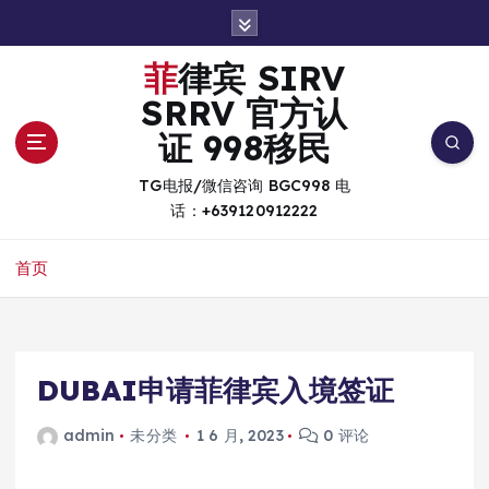
跳
转
到
菲律宾 SIRV
内
SRRV 官方认
容
证 998移民
TG电报/微信咨询 BGC998 电
话：+639120912222
首页
DUBAI申请菲律宾入境签证
admin
未分类
1 6 月, 2023
0 评论