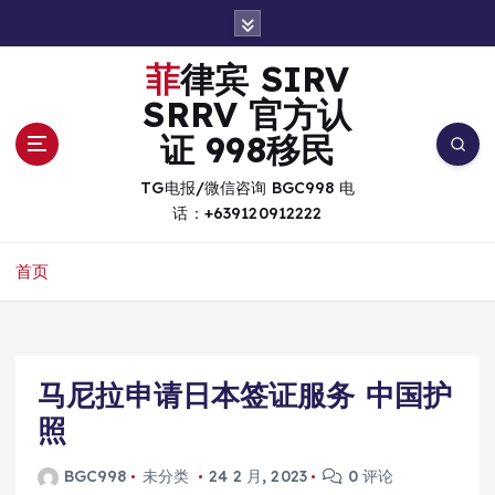
跳
转
到
菲律宾 SIRV
内
SRRV 官方认
容
证 998移民
TG电报/微信咨询 BGC998 电
话：+639120912222
首页
马尼拉申请日本签证服务 中国护
照
BGC998
未分类
24 2 月, 2023
0 评论