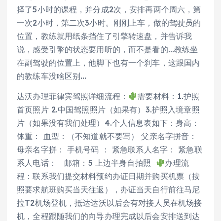
择了5小时的课程，并分成2次，安排再两个周六，第
一次2小时，第二次3小时。刚刚上车，做的驾驶员的
位置，教练就用纸条挡住了引擎转速盘，并告诉我
说，感受引擎的状态要用听的，而不是看的…教练坐
在副驾驶的位置上，他脚下也有一个刹车，这跟国内
的教练车没啥区别…
达沃办理菲律宾驾照详细流程：
需要材料：1.护照
首页照片 2.中国驾照照片（如果有）3.护照入境章照
片（如果没有我们处理）4.个人信息表如下：身高：
体重： 血型：（不知道就不要写） 父亲名字拼音：
母亲名字拼： 手机号码 ： 紧急联系人名字： 紧急联
系人电话： 邮箱：5 上边半身自拍照
办理流
程：联系我们提交材料预约办证日期并购买机票（按
照要求航班购买当天往返），办证当天自行前往马尼
拉T2机场登机，抵达达沃以后会有对接人员在机场接
机，全程跟随我们的向导办理完成以后会安排送到达