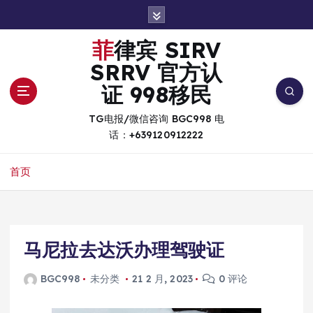
跳
转
到
菲律宾 SIRV
内
SRRV 官方认
容
证 998移民
TG电报/微信咨询 BGC998 电
话：+639120912222
首页
马尼拉去达沃办理驾驶证
BGC998
未分类
21 2 月, 2023
0 评论