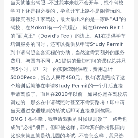
当天就能出驾照…不过我本来就不会开车，找个驾校
学习下还是很必要的，毕竟开车上路不是闹着玩的。
菲律宾有好几家驾校，最大最出名的是一家叫“A1”的
驾校，在Makati有一个代理点，就在Green Belt 1
的“面点王”（David’s Tea）的边上。A1在提供学车
培训服务的同时，还可以提供从申请Study Permit
到申请驾照全套流程的协助，当然这需要额外的服务
费用。与国内不同，A1提供的最短时间的课程总共只
有5小时，即一对一的实际驾驶课程，费用总计
3000Peso，折合人民币450元。换句话说完成了这
个培训后就能在申请Study Permit的一个月后直接
申请驾照了。而且在2010年以前，如果你是在驾校培
训过的，那么在申请驾照时甚至不需要路考！即申请
当天通过交通规则的笔试后即可直接拿到驾照…
OMG！很不幸，我申请驾照的时候规则改了，路考也
成为“必考”项目。但即使这样，菲律宾的路考跟国内
比起来简直就是幼儿园的考试…不管怎么样，我只选