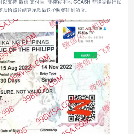
支持 微信 支付宝 菲律宾本地 GCASH 菲律宾银行账
币，出签后给照片结算尾款后送护照签证到酒店。