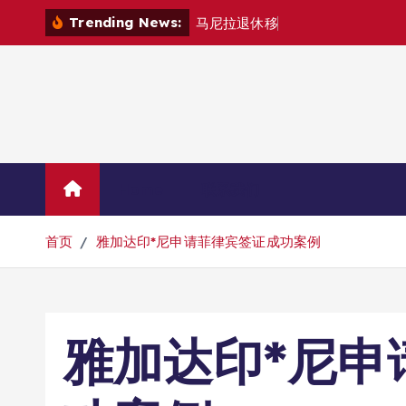
跳
Trending News:
马
尼
拉
退
休
移
民
退
款
退
哪
里
？
转
到
内
容
Home
联系我们
首页
雅加达印*尼申请菲律宾签证成功案例
雅加达印*尼申