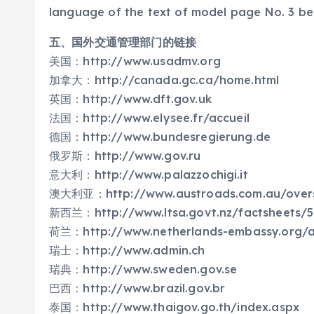
language of the text of model page No. 3 be
五、国外交通管理部门的链接
美国：http://www.usadmv.org
加拿大：http://canada.gc.ca/home.html
英国：http://www.dft.gov.uk
法国：http://www.elysee.fr/accueil
德国：http://www.bundesregierung.de
俄罗斯：http://www.gov.ru
意大利：http://www.palazzochigi.it
澳大利亚：http://www.austroads.com.au/overs
新西兰：http://www.ltsa.govt.nz/factsheets/5
荷兰：http://www.netherlands-embassy.org/ar
瑞士：http://www.admin.ch
瑞典：http://www.sweden.gov.se
巴西：http://www.brazil.gov.br
泰国：http://www.thaigov.go.th/index.aspx