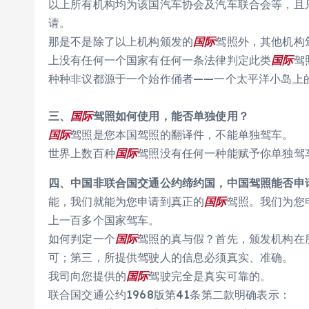
以上所有机构均为该国汽车协会及汽车联合会等，且
请。
那是不是除了以上机构颁发的
国际
驾照外，其他机构
上没有任何一个国家有任何一条法律判定此类
国际
驾
种种非议都源于一个始作俑者——一个太平洋小岛上
三、
国际
驾照如何使用，能否单独使用？
国际
驾照是您本国驾照的翻译件，不能单独驾车。
世界上数百种
国际
驾照没有任何一种能赋予你单独驾
四、中国非联合国交通公约缔约国，中国驾照能否申
能，我们就能为您申请到真正的
国际
驾照。我们为您
上一百多个国家驾车。
如何判定一个
国际
驾照的真与假？首先，颁发机构在
可；第三，所提供驾驶人的信息必须真实、准确。
我司向您提供的
国际
驾驶完全是真实可靠的。
联合国交通公约1968版第41条第二款明确表示：