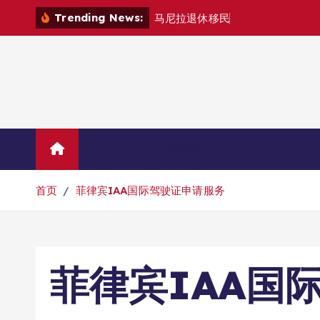
跳
Trending News:
马
尼
拉
退
休
移
民
退
款
退
哪
里
？
转
到
内
容
Home
联系我们
首页
菲律宾IAA国际驾驶证申请服务
菲律宾IAA国