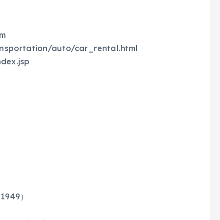
tm
sportation/auto/car_rental.html
dex.jsp
ep1949）