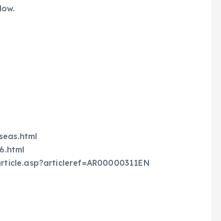
low.
eas.html
6.html
ticle.asp?articleref=AR00000311EN