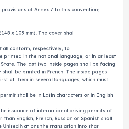
 provisions of Annex 7 to this convention;
 (148 x 105 mm). The cover shall
hall conform, respectively, to
 printed in the national language, or in at least
 State. The last two inside pages shall be facing
shall be printed in French. The inside pages
irst of them in several languages, which must
ermit shall be in Latin characters or in English
the issuance of international driving permits of
r than English, French, Russian or Spanish shall
United Nations the translation into that