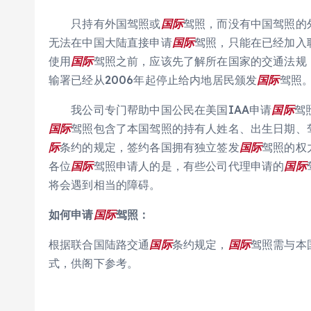
只持有外国驾照或
国际
驾照，而没有中国驾照的
无法在中国大陆直接申请
国际
驾照，只能在已经加入
使用
国际
驾照之前，应该先了解所在国家的交通法规
输署已经从2006年起停止给内地居民颁发
国际
驾照
我公司专门帮助中国公民在美国IAA申请
国际
驾
国际
驾照包含了本国驾照的持有人姓名、出生日期、
际
条约的规定，签约各国拥有独立签发
国际
驾照的权
各位
国际
驾照申请人的是，有些公司代理申请的
国际
将会遇到相当的障碍。
如何申请
国际
驾照：
根据联合国陆路交通
国际
条约规定，
国际
驾照需与本
式，供阁下参考。