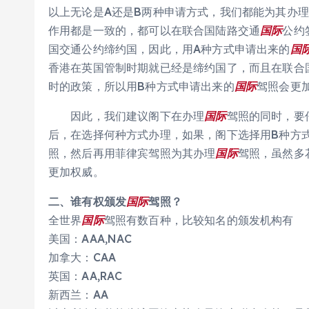
以上无论是A还是B两种申请方式，我们都能为其办理
作用都是一致的，都可以在联合国陆路交通
国际
公约
国交通公约缔约国，因此，用A种方式申请出来的
国
香港在英国管制时期就已经是缔约国了，而且在联合
时的政策，所以用B种方式申请出来的
国际
驾照会更
因此，我们建议阁下在办理
国际
驾照的同时，要
后，在选择何种方式办理，如果，阁下选择用B种方
照，然后再用菲律宾驾照为其办理
国际
驾照，虽然多
更加权威。
二、谁有权颁发
国际
驾照？
全世界
国际
驾照有数百种，比较知名的颁发机构有
美国：AAA,NAC
加拿大：CAA
英国：AA,RAC
新西兰：AA