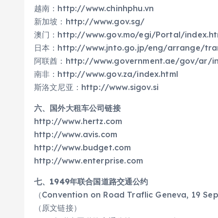
越南：http://www.chinhphu.vn
新加坡：http://www.gov.sg/
澳门：http://www.gov.mo/egi/Portal/index.h
日本：http://www.jnto.go.jp/eng/arrange/tran
阿联酋：http://www.government.ae/gov/ar/in
南非：http://www.gov.za/index.html
斯洛文尼亚：http://www.sigov.si
六、国外大租车公司链接
http://www.hertz.com
http://www.avis.com
http://www.budget.com
http://www.enterprise.com
七、1949年联合国道路交通公约
（Convention on Road Traflic Geneva, 19 S
（原文链接）