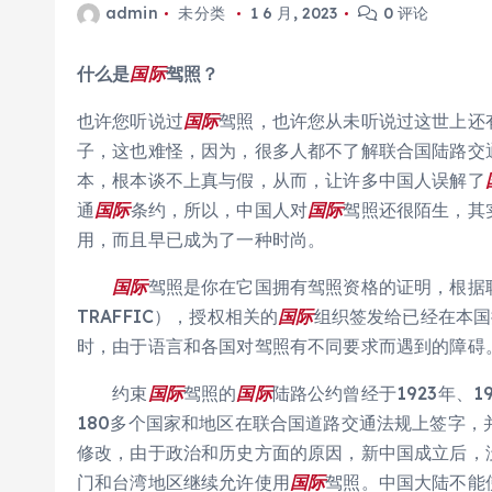
admin
未分类
1 6 月, 2023
0 评论
什么是
国际
驾照？
也许您听说过
国际
驾照，也许您从未听说过这世上还
子，这也难怪，因为，很多人都不了解联合国陆路交
本，根本谈不上真与假，从而，让许多中国人误解了
通
国际
条约，所以，中国人对
国际
驾照还很陌生，其
用，而且早已成为了一种时尚。
国际
驾照是你在它国拥有驾照资格的证明，根据
TRAFFIC），授权相关的
国际
组织签发给已经在本国
时，由于语言和各国对驾照有不同要求而遇到的障碍
约束
国际
驾照的
国际
陆路公约曾经于1923年、1
180多个国家和地区在联合国道路交通法规上签字
修改，由于政治和历史方面的原因，新中国成立后，
门和台湾地区继续允许使用
国际
驾照。中国大陆不能