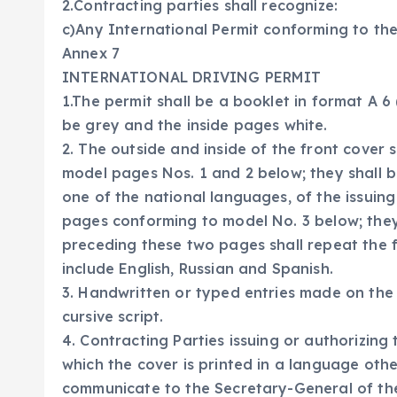
2.Contracting parties shall recognize:
c)Any International Permit conforming to the
Annex 7
INTERNATIONAL DRIVING PERMIT
1.The permit shall be a booklet in format A 6
be grey and the inside pages white.
2. The outside and inside of the front cover s
model pages Nos. 1 and 2 below; they shall be
one of the national languages, of the issuing
pages conforming to model No. 3 below; they 
preceding these two pages shall repeat the f
include English, Russian and Spanish.
3. Handwritten or typed entries made on the p
cursive script.
4. Contracting Parties issuing or authorizing 
which the cover is printed in a language othe
communicate to the Secretary-General of the 