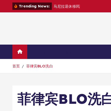
跳
Trending News:
马
尼
拉
退
休
移
民
退
款
退
哪
里
？
转
到
内
容
Home
联系我们
首页
菲律宾BLO洗白
菲律宾BLO洗