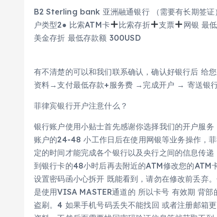
B2 Sterling bank 亚洲融通银行 （需要有长期
户类型2● 比索ATM卡
比索存折
支票
网银 最低
美金存折 最低存款额 300USD
有不清楚的可以和我们联系确认，确认好银行后 给您
资料→支付最低存款+服务费 →完成开户 → 寄送银
菲律宾银行开户注意什么？
银行账户使用小贴士首先感谢你选择我们的开户服务
账户的24-48 小工作日后在使用网银等业务操作
定的时间才能完成各个银行以及央行之间的信息传递（
到银行卡的48小时后再去附近的ATM修改您的ATM
设置密码函小心拆开 既能看到，请勿在修改前丢弃。
是使用VISA MASTER通道的 所以卡号 有效期 
盗刷。4 如果手机号码丢失不能找回 或者注册邮箱