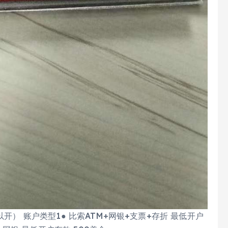
都可以开） 账户类型1● 比索ATM+网银+支票+存折 最低开户