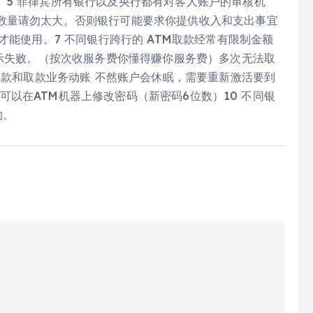
。5 菲律宾所有银行以及央行都有对客人账户的审核机
数量请勿太大。否则银行可能要求你提供收入和支出事宜
才能使用。7 不同银行跨行的 ATM取款经常有限制金额
显示失败。（按次收服务费你懂得赚你服务费）多次无法取
次存款和取款业务动账 不然账户会休眠，需要重新激活要到
4 可以在ATM机器上修改密码（新密码6位数）10 不同银
的。