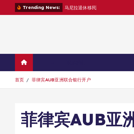
跳
Trending News:
马
尼
拉
退
休
移
民
退
款
退
哪
里
？
转
到
内
容
Home
联系我们
首页
菲律宾AUB亚洲联合银行开户
菲律宾AUB亚