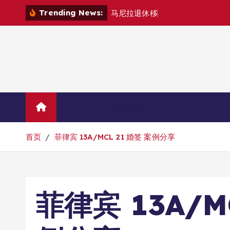
跳
Trending News:
马
尼
拉
退
休
移
民
退
款
退
哪
里
？
转
到
内
容
Home
联系我们
首页
菲律宾 13A/MCL 21 婚签 案例分享
菲律宾 13A/M