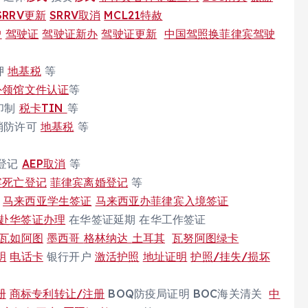
SRRV更新
SRRV取消
MCL21特赦
户
驾驶证
驾驶证新办
驾驶证更新
中国驾照换菲律宾驾驶
押
地基税
等
外领馆文件认证
等
印制
税卡TIN
等
消防许可
地基税
等
登记
AEP取消
等
宾死亡登记
菲律宾离婚登记
等
马来西亚学生签证
马来西亚办菲律宾入境签证
赴华签证办理
在华签证延期 在华工作签证
瓦如阿图
墨西哥
格林纳达
土耳其
瓦努阿图绿卡
明
电话卡
银行开户
激活护照
地址证明
护照/挂失/损坏
册
商标专利转让/注册
BOQ防疫局证明 BOC海关清关
中