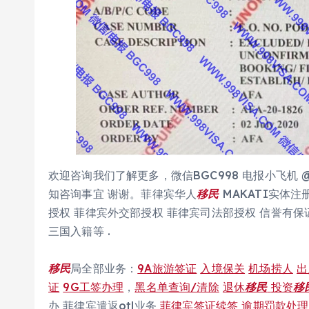
欢迎咨询我们了解更多，微信BGC998 电报小飞机 
知咨询事宜 谢谢。菲律宾华人
移民
MAKATI实体注
授权 菲律宾外交部授权 菲律宾司法部授权 信誉有保
三国入籍等 .
移民
局全部业务：
9A旅游签证
入境保关
机场捞人
出
证
9G工签办理
，
黑名单查询/清除
退休
移民
投资
移
办 菲律宾遣返otl业务
菲律宾签证续签
逾期罚款处理