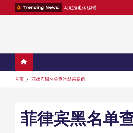
跳
Trending News:
马
尼
拉
退
休
移
民
退
款
退
哪
里
？
转
到
内
容
Home
联系我们
首页
菲律宾黑名单查询结果案例
菲律宾黑名单