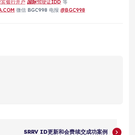
律宾银行开户
国际
驾驶证IDD
等
A.COM
微信 BGC998 电报
@BGC998
SRRV ID更新和会费续交成功案例