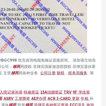
@BGC998 优先咨询电报免验证直接咨询。 添加请主动告
册公司，
移民
局授权 菲律宾国家旅游部授权 菲律宾退休署
证 主营
移民
局各种业务
公司注册
财税
，
税务局服务
第
入境记录补录
特赦签证
13A结婚签证
TRV
9F 学生签
民
ASRV
工签降签
AEP办理
ACR I-CARD 更新
年检
补
退休
移民
投资
移民
菲律宾各种签证查询
ECC清关
旅游