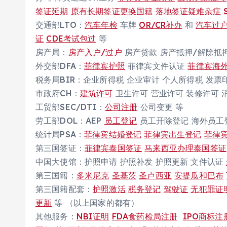
签证延期
原有长期签证更换国籍
落地签证疑难杂症
交通部LTO：
汽车年检
车牌
OR/CR补办
和
汽车过
证
CDE考试包过
等
房产局：
房产入户/过户
房产贷款 房产抵押/解除抵
外交部DFA：
菲律宾护照
菲律宾文件认证
菲律宾海
税务局BIR：企业所得税 企业审计 个人所得税 发票
市政府CH：
建筑许可
卫生许可 营业许可 装修许可 
工贸部SEC/DTI：
公司注册
公司变更 等
劳工部DOL：AEP
员工登记
员工开除登记 海外员工
统计局PSA：
菲律宾结婚登记
菲律宾出生登记
菲律
第三国签证：
菲律宾泰国签证
马来西亚办理泰国签证
中国大使馆：护照申请 护照补发 护照更新 文件认证
第三国籍：
多米尼克
圣基茨
圣卢西亚
安提瓜和巴布
第三国籍配套：
护照激活
税务登记
驾驶证
无犯罪证
更新
等 （以上国家的都有）
其他服务：
NBI证明
FDA食药检局注册
IPO商标注