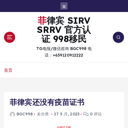
跳
转
到
菲律宾 SIRV
内
SRRV 官方认
容
证 998移民
TG电报/微信咨询 BGC998 电
话：+639120912222
首页
菲律宾还没有疫苗证书
BGC998
未分类
27 5 月, 2023
0 评论