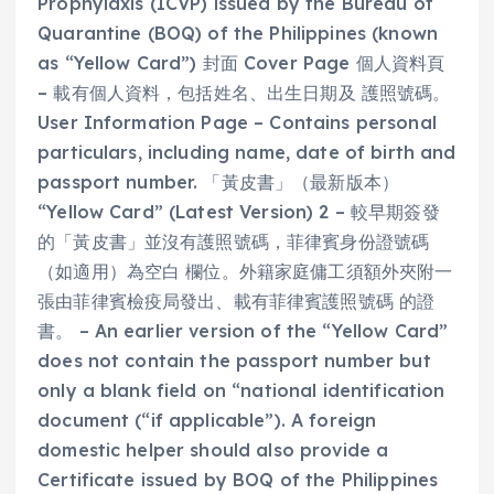
Prophylaxis (ICVP) issued by the Bureau of
Quarantine (BOQ) of the Philippines (known
as “Yellow Card”) 封面 Cover Page 個人資料頁
– 載有個人資料，包括姓名、出生日期及 護照號碼。
User Information Page – Contains personal
particulars, including name, date of birth and
passport number. 「黃皮書」（最新版本）
“Yellow Card” (Latest Version) 2 – 較早期簽發
的「黃皮書」並沒有護照號碼，菲律賓身份證號碼
（如適用）為空白 欄位。外籍家庭傭工須額外夾附一
張由菲律賓檢疫局發出、載有菲律賓護照號碼 的證
書。 – An earlier version of the “Yellow Card”
does not contain the passport number but
only a blank field on “national identification
document (“if applicable”). A foreign
domestic helper should also provide a
Certificate issued by BOQ of the Philippines