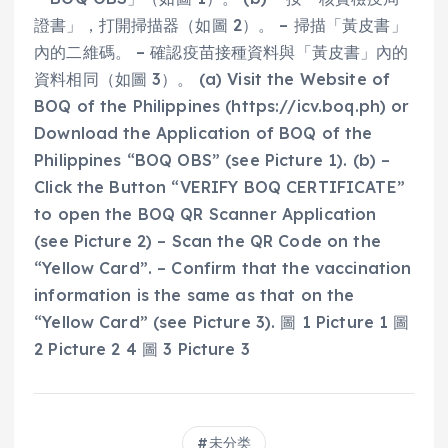
證書」，打開掃描器（如圖 2）。 – 掃描「黃皮書」
內的二維碼。 – 確認疫苗接種資料與「黃皮書」內的
資料相同（如圖 3）。 (a) Visit the Website of
BOQ of the Philippines (https://icv.boq.ph) or
Download the Application of BOQ of the
Philippines “BOQ OBS” (see Picture 1). (b) –
Click the Button “VERIFY BOQ CERTIFICATE”
to open the BOQ QR Scanner Application
(see Picture 2) – Scan the QR Code on the
“Yellow Card”. – Confirm that the vaccination
information is the same as that on the
“Yellow Card” (see Picture 3). 圖 1 Picture 1 圖
2 Picture 2 4 圖 3 Picture 3
未分类