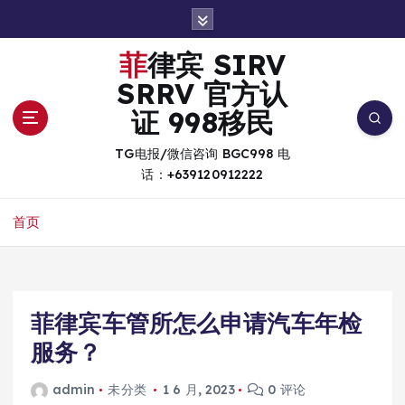
跳
转
到
菲律宾 SIRV
内
SRRV 官方认
容
证 998移民
TG电报/微信咨询 BGC998 电
话：+639120912222
首页
菲律宾车管所怎么申请汽车年检
服务？
admin
未分类
1 6 月, 2023
0 评论