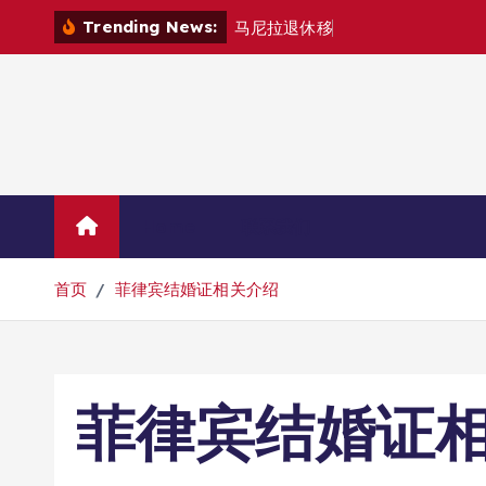
跳
Trending News:
马
尼
拉
退
休
移
民
退
款
退
哪
里
？
转
到
内
容
Home
联系我们
首页
菲律宾结婚证相关介绍
菲律宾结婚证