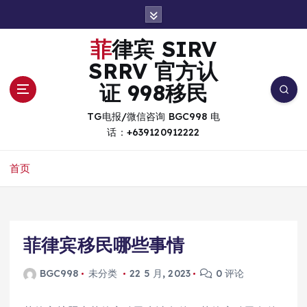
跳
转
到
菲律宾 SIRV
内
SRRV 官方认
容
证 998移民
TG电报/微信咨询 BGC998 电
话：+639120912222
首页
菲律宾移民哪些事情
BGC998
未分类
22 5 月, 2023
0 评论