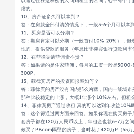
以通过住在这栋楼的人问到租金的区间，心中有个了
虑的。
10、房产证多久可以拿到？
答：在房款全部付清的情况下，一般3-6个月可以拿
11、买房是否可以分期？
答：期房肯定可以分期（一般首付10%-20%），
现的。提供贷款的服务（年息比菲律宾银行贷款利率
12、在菲律宾请菲佣贵不贵？
答：如果请的是住家菲佣，每月的工资一般是5000-8
300P。
13、菲律宾房产的投资回报率如何？
答：菲律宾的房产没有国内那么凶猛，国内一线城市买
那种比较稳定的上涨，大概1年涨个10%左右。但租
14、菲律宾房产通过收租 真的可以达到年收益10%
答：这个得通过两方面来回答。如果你现在购买房子用
套房子都在120万人民币以上，年租金也就6-7万之间
候买了PBcom隔壁的房子，当时花了420万P（55万