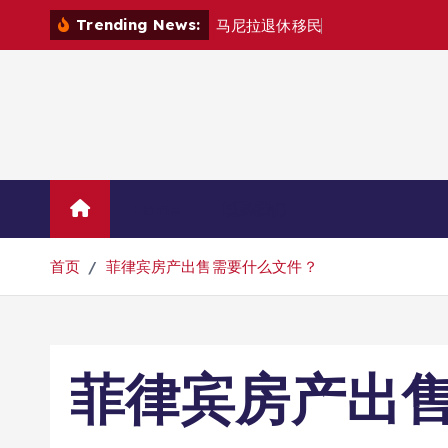
跳
Trending News:
马
尼
拉
退
休
移
民
退
款
退
哪
里
？
转
到
内
容
Home
联系我们
首页
菲律宾房产出售需要什么文件？
菲律宾房产出