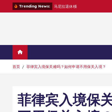
跳
Trending News:
马
尼
拉
退
休
移
民
退
款
退
哪
转
到
内
容
Home
联系我们
首页
菲律宾入境保关难吗？如何申请不用保关入境？
菲律宾入境保